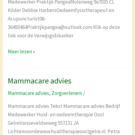
Medewerker Praktijk PangeaMolenweg 9a7035 CL
Kilder Debbie HarbersOedeemfysiotherapeut en
Acupuncturist06-
36493464Praktijkpangea@outlook.com Klik op deze
link voor de Verwijsgidskanker
Meer lezen »
Mammacare advies
Mammacare
advies
Mammacare advies
,
Zorgverleners
/
Mammacare advies Tekst Mammacare advies Bedrijf
Medewerker Huid- en oedeemtherapie Oost
GelreVarsseveldseweg 557131 JA
Lichtenvoordewww.huidtherapieoostgelre.nl Petra