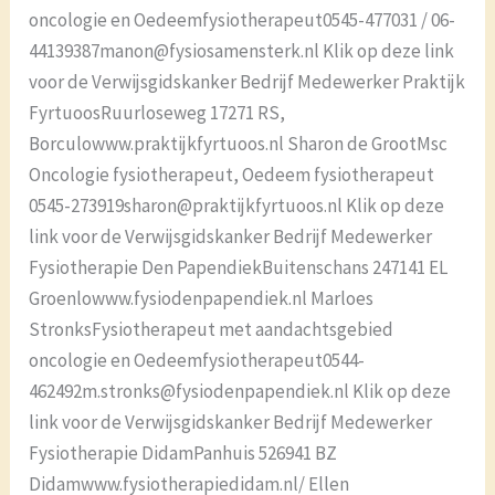
oncologie en Oedeemfysiotherapeut0545-477031 / 06-
44139387manon@fysiosamensterk.nl Klik op deze link
voor de Verwijsgidskanker Bedrijf Medewerker Praktijk
FyrtuoosRuurloseweg 17271 RS,
Borculowww.praktijkfyrtuoos.nl Sharon de GrootMsc
Oncologie fysiotherapeut, Oedeem fysiotherapeut
0545-273919sharon@praktijkfyrtuoos.nl Klik op deze
link voor de Verwijsgidskanker Bedrijf Medewerker
Fysiotherapie Den PapendiekBuitenschans 247141 EL
Groenlowww.fysiodenpapendiek.nl Marloes
StronksFysiotherapeut met aandachtsgebied
oncologie en Oedeemfysiotherapeut0544-
462492m.stronks@fysiodenpapendiek.nl Klik op deze
link voor de Verwijsgidskanker Bedrijf Medewerker
Fysiotherapie DidamPanhuis 526941 BZ
Didamwww.fysiotherapiedidam.nl/ Ellen