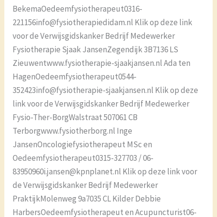
BekemaOedeemfysiotherapeut0316-
221156info@fysiotherapiedidam.nl Klik op deze link
voor de Verwijsgidskanker Bedrijf Medewerker
Fysiotherapie Sjaak JansenZegendijk 3B7136 LS
Zieuwentwww.fysiotherapie-sjaakjansen.nl Ada ten
HagenOedeemfysiotherapeut0544-
352423info@fysiotherapie-sjaakjansen.nl Klik op deze
link voor de Verwijsgidskanker Bedrijf Medewerker
Fysio-Ther-BorgWalstraat 507061 CB
Terborgwww.fysiotherborg.nl Inge
JansenOncologiefysiotherapeut MSc en
Oedeemfysiotherapeut0315-327703 / 06-
83950960i.jansen@kpnplanet.nl Klik op deze link voor
de Verwijsgidskanker Bedrijf Medewerker
PraktijkMolenweg 9a7035 CL Kilder Debbie
HarbersOedeemfysiotherapeut en Acupuncturist06-