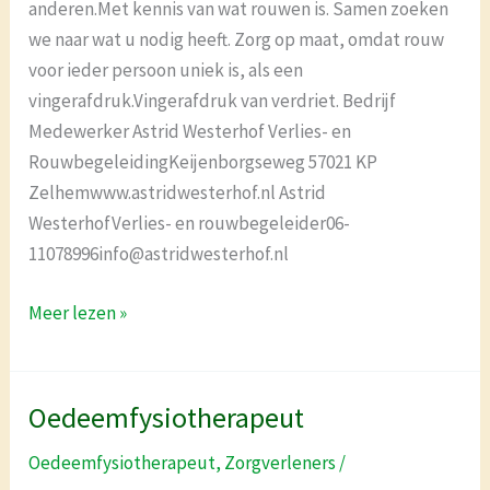
anderen.Met kennis van wat rouwen is. Samen zoeken
we naar wat u nodig heeft. Zorg op maat, omdat rouw
voor ieder persoon uniek is, als een
vingerafdruk.Vingerafdruk van verdriet. Bedrijf
Medewerker Astrid Westerhof Verlies- en
RouwbegeleidingKeijenborgseweg 57021 KP
Zelhemwww.astridwesterhof.nl Astrid
WesterhofVerlies- en rouwbegeleider06-
11078996info@astridwesterhof.nl
Meer lezen »
Oedeemfysiotherapeut
Oedeemfysiotherapeut
Oedeemfysiotherapeut
,
Zorgverleners
/