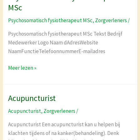
fysiotherapeut
MSc
MSc
Psychosomatisch fysiotherapeut MSc
,
Zorgverleners
/
Psychosomatisch fysiotherapeut MSc Tekst Bedrijf
Medewerker Logo Naam dAdresWebsite
NaamFunctieTelefoonnummerE-mailadres
Meer lezen »
Acupuncturist
Acupuncturist
Acupuncturist
,
Zorgverleners
/
Acupuncturist Een acupuncturist kan u helpen bij
klachten tijdens of na kanker(behandeling). Denk