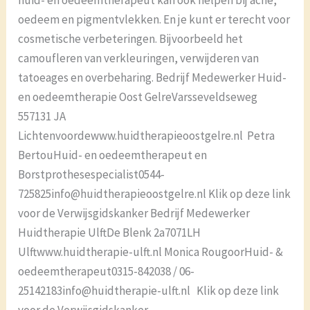
huid- en oedeemtherapeut kan ook helpen bij acne,
oedeem en pigmentvlekken. En je kunt er terecht voor
cosmetische verbeteringen. Bijvoorbeeld het
camoufleren van verkleuringen, verwijderen van
tatoeages en overbeharing. Bedrijf Medewerker Huid-
en oedeemtherapie Oost GelreVarsseveldseweg
557131 JA
Lichtenvoordewww.huidtherapieoostgelre.nl Petra
BertouHuid- en oedeemtherapeut en
Borstprothesespecialist0544-
725825info@huidtherapieoostgelre.nl Klik op deze link
voor de Verwijsgidskanker Bedrijf Medewerker
Huidtherapie UlftDe Blenk 2a7071LH
Ulftwww.huidtherapie-ulft.nl Monica RougoorHuid- &
oedeemtherapeut0315-842038 / 06-
25142183info@huidtherapie-ulft.nl Klik op deze link