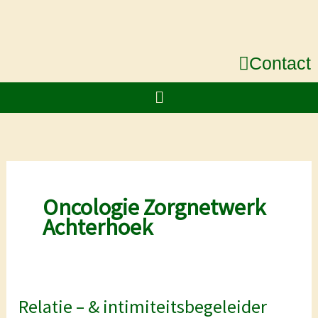
Ga
naar
de
Contact
inhoud
Menu
Oncologie Zorgnetwerk
Achterhoek
Relatie – & intimiteitsbegeleider
Relatie