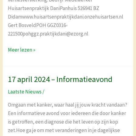
Huisartsenpraktijk DaniPanhuis 526941 BZ
Didamwww.huisartsenpraktijkdani.onzehuisartsen.nl
Gert BosveldPOH GGZ0316-
221500pohggz.praktijkdani@ezorg.nl
Meer lezen »
17 april 2024 – Informatieavond
17
april
Laatste Nieuws
/
2024
–
Omgaan met kanker, waar haal jij jouw kracht vandaan?
Informatieavond
Een informatieve avond voor iedereen die door kanker
is getroffen, een diagnose die het leven op zijn kop
zet.Hoe ga je om met veranderingen in je dagelijkse