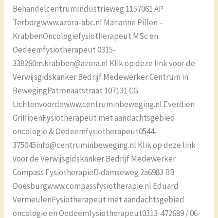
BehandelcentrumIndustrieweg 1157061 AP
Terborgwww.azora-abc.nl Marianne Pillen –
KrabbenOncologiefysiotherapeut MSc en
Oedeemfysiotherapeut 0315-
338260m.krabben@azora.nl Klik op deze link voor de
Verwijsgidskanker Bedrijf Medewerker Centrum in
BewegingPatronaatstraat 107131 CG
Lichtenvoordewww.centruminbeweging.nl Everdien
GriffioenFysiotherapeut met aandachtsgebied
oncologie & Oedeemfysiotherapeut0544-
375045info@centruminbeweging.nl Klik op deze link
voor de Verwijsgidskanker Bedrijf Medewerker
Compass FysiotherapieDidamseweg 2a6983 BB
Doesburgwww.compassfysiotherapie.nl Eduard
VermeulenFysiotherapeut met aandachtsgebied
oncologie en Oedeemfysiotherapeut0313-472689 / 06-