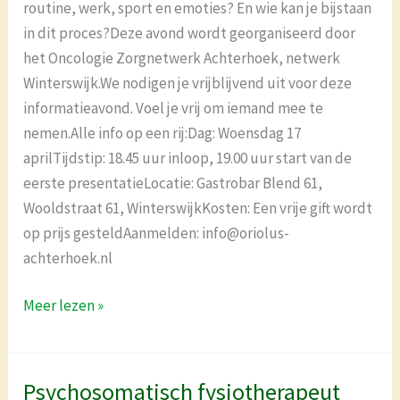
routine, werk, sport en emoties? En wie kan je bijstaan
in dit proces?Deze avond wordt georganiseerd door
het Oncologie Zorgnetwerk Achterhoek, netwerk
Winterswijk.We nodigen je vrijblijvend uit voor deze
informatieavond. Voel je vrij om iemand mee te
nemen.Alle info op een rij:Dag: Woensdag 17
aprilTijdstip: 18.45 uur inloop, 19.00 uur start van de
eerste presentatieLocatie: Gastrobar Blend 61,
Wooldstraat 61, WinterswijkKosten: Een vrije gift wordt
op prijs gesteldAanmelden: info@oriolus-
achterhoek.nl
Meer lezen »
Psychosomatisch fysiotherapeut
Psychosomatisch