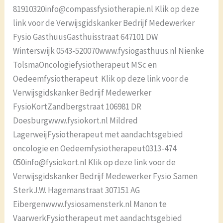
81910320info@compassfysiotherapie.nl Klik op deze
link voor de Verwijsgidskanker Bedrijf Medewerker
Fysio GasthuusGasthuisstraat 647101 DW
Winterswijk 0543-520070www.fysiogasthuus.nl Nienke
TolsmaOncologiefysiotherapeut MSc en
Oedeemfysiotherapeut Klik op deze link voor de
Verwijsgidskanker Bedrijf Medewerker
FysioKortZandbergstraat 106981 DR
Doesburgwww.fysiokort.nl Mildred
LagerweijFysiotherapeut met aandachtsgebied
oncologie en Oedeemfysiotherapeut0313-474
050info@fysiokort.nl Klik op deze link voor de
Verwijsgidskanker Bedrijf Medewerker Fysio Samen
SterkJ.W. Hagemanstraat 307151 AG
Eibergenwww.fysiosamensterk.nl Manon te
VaarwerkFysiotherapeut met aandachtsgebied