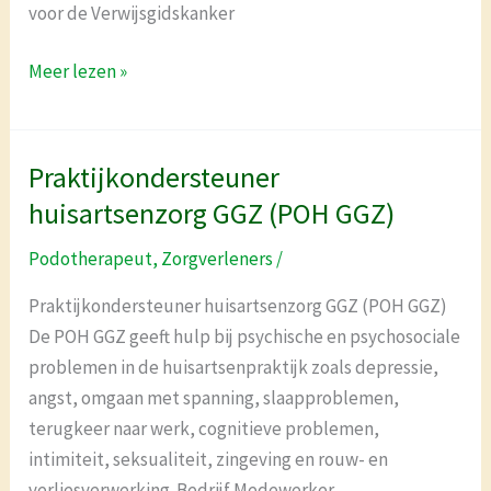
voor de Verwijsgidskanker
Meer lezen »
Praktijkondersteuner
Praktijkondersteuner
huisartsenzorg
huisartsenzorg GGZ (POH GGZ)
GGZ
Podotherapeut
,
Zorgverleners
/
(POH
GGZ)
Praktijkondersteuner huisartsenzorg GGZ (POH GGZ)
De POH GGZ geeft hulp bij psychische en psychosociale
problemen in de huisartsenpraktijk zoals depressie,
angst, omgaan met spanning, slaapproblemen,
terugkeer naar werk, cognitieve problemen,
intimiteit, seksualiteit, zingeving en rouw- en
verliesverwerking. Bedrijf Medewerker