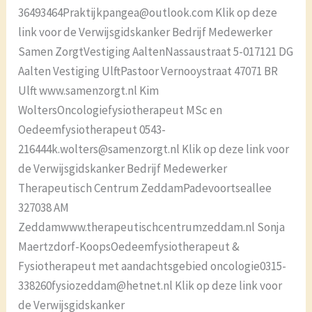
36493464Praktijkpangea@outlook.com Klik op deze
link voor de Verwijsgidskanker Bedrijf Medewerker
Samen ZorgtVestiging AaltenNassaustraat 5-017121 DG
Aalten Vestiging UlftPastoor Vernooystraat 47071 BR
Ulft www.samenzorgt.nl Kim
WoltersOncologiefysiotherapeut MSc en
Oedeemfysiotherapeut 0543-
216444k.wolters@samenzorgt.nl Klik op deze link voor
de Verwijsgidskanker Bedrijf Medewerker
Therapeutisch Centrum ZeddamPadevoortseallee
327038 AM
Zeddamwww.therapeutischcentrumzeddam.nl Sonja
Maertzdorf-KoopsOedeemfysiotherapeut &
Fysiotherapeut met aandachtsgebied oncologie0315-
338260fysiozeddam@hetnet.nl Klik op deze link voor
de Verwijsgidskanker