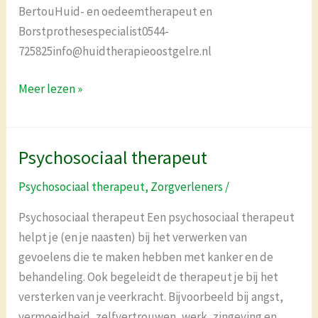
BertouHuid- en oedeemtherapeut en
Borstprothesespecialist0544-
725825info@huidtherapieoostgelre.nl
Meer lezen »
Psychosociaal therapeut
Psychosociaal
therapeut
Psychosociaal therapeut
,
Zorgverleners
/
Psychosociaal therapeut Een psychosociaal therapeut
helpt je (en je naasten) bij het verwerken van
gevoelens die te maken hebben met kanker en de
behandeling. Ook begeleidt de therapeut je bij het
versterken van je veerkracht. Bijvoorbeeld bij angst,
vermoeidheid, zelfvertrouwen, werk, zingeving en