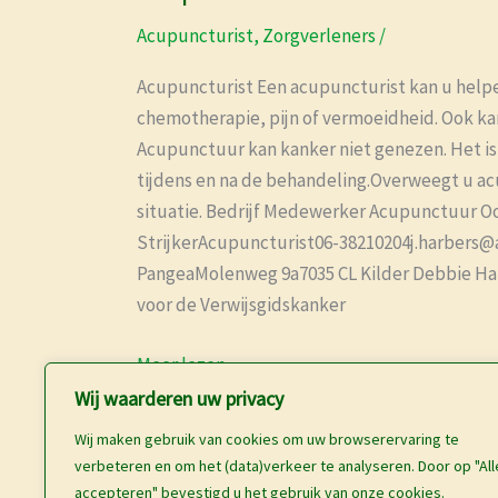
Acupuncturist
,
Zorgverleners
/
Acupuncturist Een acupuncturist kan u helpen
chemotherapie, pijn of vermoeidheid. Ook k
Acupunctuur kan kanker niet genezen. Het is
tijdens en na de behandeling.Overweegt u ac
situatie. Bedrijf Medewerker Acupunctuur 
StrijkerAcupuncturist06-38210204j.harbers@a
PangeaMolenweg 9a7035 CL Kilder Debbie Ha
voor de Verwijsgidskanker
Meer lezen »
Wij waarderen uw privacy
Wij maken gebruik van cookies om uw browserervaring te
verbeteren en om het (data)verkeer te analyseren. Door op "All
accepteren" bevestigd u het gebruik van onze cookies.