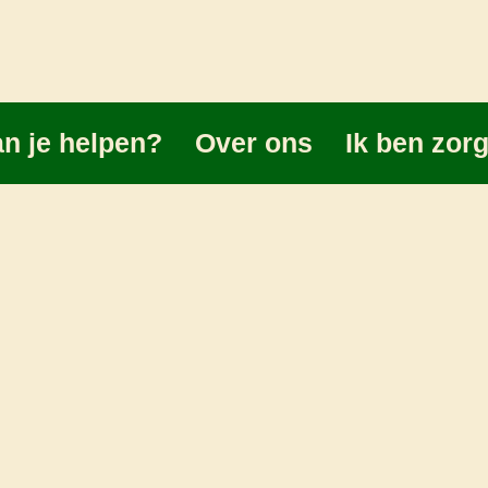
n je helpen?
Over ons
Ik ben zor