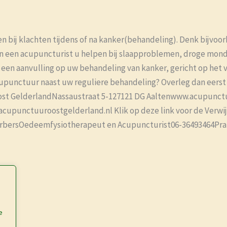
 bij klachten tijdens of na kanker(behandeling). Denk bijvoor
an een acupuncturist u helpen bij slaapproblemen, droge mon
 een aanvulling op uw behandeling van kanker, gericht op het
upunctuur naast uw reguliere behandeling? Overleg dan eerst 
Oost GelderlandNassaustraat 5-127121 DG Aaltenwww.acupunct
cupunctuuroostgelderland.nl Klik op deze link voor de Verwi
rbersOedeemfysiotherapeut en Acupuncturist06-36493464Prak
e