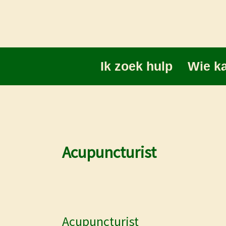
Ga
naar
de
inhoud
Ik zoek hulp
Wie ka
Acupuncturist
Acupuncturist
Acupuncturist