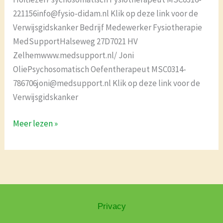
221156info@fysio-didam.nl Klik op deze link voor de
Verwijsgidskanker Bedrijf Medewerker Fysiotherapie
MedSupportHalseweg 27D7021 HV
Zelhemwww.medsupport.nl/ Joni
OliePsychosomatisch Oefentherapeut MSC0314-
786706joni@medsupport.nl Klik op deze link voor de
Verwijsgidskanker
Meer lezen »
Privacy