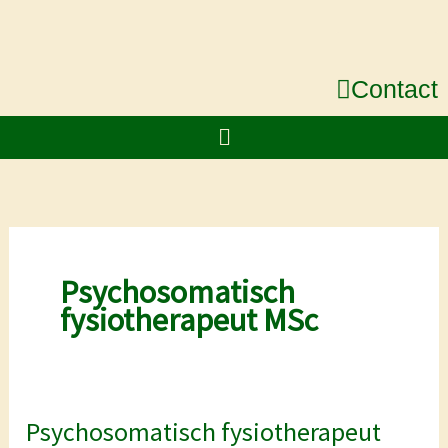
Ga
naar
de
Contact
inhoud
Menu
Psychosomatisch
fysiotherapeut MSc
Psychosomatisch fysiotherapeut
Psychosomatisch