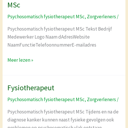
fysiotherapeut
MSc
MSc
Psychosomatisch fysiotherapeut MSc
,
Zorgverleners
/
Psychosomatisch fysiotherapeut MSc Tekst Bedrijf
Medewerker Logo Naam dAdresWebsite
NaamFunctieTelefoonnummerE-mailadres
Meer lezen »
Fysiotherapeut
Fysiotherapeut
Psychosomatisch fysiotherapeut MSc
,
Zorgverleners
/
Psychosomatisch fysiotherapeut MSc Tijdens en na de
diagnose kanker kunnen naast fysieke gevolgen ook
problemen op psychosomatisch vlak ontstaan.