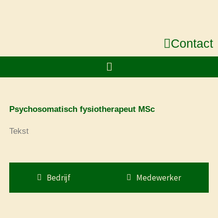
Ga
naar
de
Contact
inhoud
Menu
Psychosomatisch fysiotherapeut MSc
Tekst
Bedrijf
Medewerker