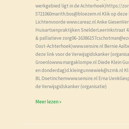
werkgebied ligt in de Achterhoek)https://z
5721060marith.bos@bloezem.nl Klik op deze 
Lichtenvoorde www.careaz.nl Anke GiesenVer
Huisartsenpraktijken SnelderLeerinkstraat 
& palliatieve zorg06-16386157cschotman@ezor
Oost-Achterhoek)www.sensire.nl Bernie Aalbe
deze link voor de Verwijsgidskanker (organ
Groenlowww.margaklompe.nl Diede Klein Gu
en donderdag)d.kleingunnewiek@szmk.nl Klik
BL Doetinchemwww.sensire.nl Erna UenkGespec
de Verwijsgidskanker (organisatie)
Meer lezen »