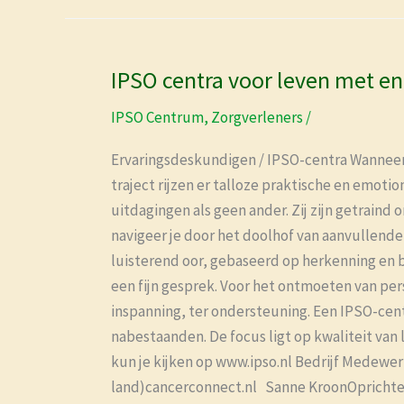
IPSO centra voor leven met en
IPSO
centra
IPSO Centrum
,
Zorgverleners
/
voor
leven
Ervaringsdeskundigen / IPSO-centra Wanneer j
met
traject rijzen er talloze praktische en emot
en
uitdagingen als geen ander. Zij zijn getraind
na
navigeer je door het doolhof van aanvullende 
kanker
luisterend oor, gebaseerd op herkenning en be
een fijn gesprek. Voor het ontmoeten van per
inspanning, ter ondersteuning. Een IPSO-cen
nabestaanden. De focus ligt op kwaliteit van 
kun je kijken op www.ipso.nl Bedrijf Mede
land)cancerconnect.nl Sanne KroonOprichter