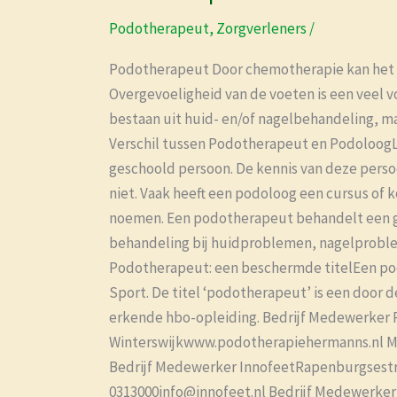
Podotherapeut
,
Zorgverleners
/
Podotherapeut Door chemotherapie kan het v
Overgevoeligheid van de voeten is een vee
bestaan uit huid- en/of nagelbehandeling, m
Verschil tussen Podotherapeut en PodoloogL
geschoold persoon. De kennis van deze persoo
niet. Vaak heeft een podoloog een cursus o
noemen. Een podotherapeut behandelt een grot
behandeling bij huidproblemen, nagelproble
Podotherapeut: een beschermde titelEen pod
Sport. De titel ‘podotherapeut’ is een door 
erkende hbo-opleiding. Bedrijf Medewerker 
Winterswijkwww.podotherapiehermanns.nl Ma
Bedrijf Medewerker InnofeetRapenburgsestra
0313000info@innofeet.nl Bedrijf Medewerke