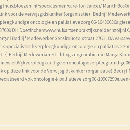
orgthuis.bloezem.nl/specialismen/care-for-cancer/ Marith Bos
link voor de Verwijsgidskanker (organisatie) Bedrijf Medewer
pleegkundige oncologie en palliatieve zorg 06-10439636a.gie
437009 DH Doetinchemwww.huisartsenpraktijksnelder.hzoij.nl 
g.nl Bedrijf Medewerker SensireBoterstraat 27051 DA Varssev
rsSpecialistisch verpleegkundige oncologie en palliatieve zor
isatie) Bedrijf Medewerker Stichting zorgcombinatie Marga K
nnewiekWijkverpleegkundige en oncologieverpleegkundige06
 op deze link voor de Verwijsgidskanker (organisatie) Bedri
ialiseerd vpk oncologie & palliatieve zorg06-10967299e.uenk-