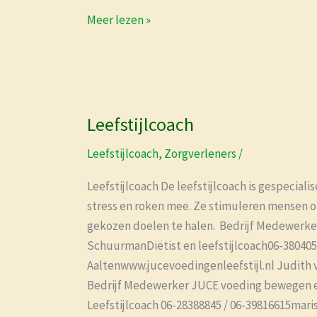
Meer lezen »
Leefstijlcoach
Leefstijlcoach
Leefstijlcoach
,
Zorgverleners
/
Leefstijlcoach De leefstijlcoach is gespecial
stress en roken mee. Ze stimuleren mensen om
gekozen doelen te halen. Bedrijf Medewerker
SchuurmanDiëtist en leefstijlcoach06-38040
Aaltenwww.jucevoedingenleefstijl.nl Judith v
Bedrijf Medewerker JUCE voeding bewegen en 
Leefstijlcoach 06-28388845 / 06-39816615mar