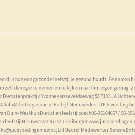
iseerd in hoe een gezonde leefstijl je gezond houdt. Ze nemen hi
 zelf de regie te nemen en te kijken naar hun eigen gedrag. Z
 Diëtistenpraktijk YvonneVarsseveldseweg 55 7131 JA Lichten
547info@dietistyvonne.nl Bedrijf Medewerker JUCE voeding be
an Duin- WesthuisDiëtist en leefstijlcoach06-36164667 / 06-39
leefstijlNieuwstraat 47151 CE Eibergenwww.jucevoedingenleef
iska@jucevoedingenleefstijl.nl Bedrijf Medewerker SensireBot