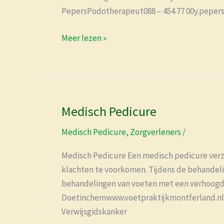
PepersPodotherapeut088 – 454 77 00y.pepers
Meer lezen »
Medisch Pedicure
Medisch
Pedicure
Medisch Pedicure
,
Zorgverleners
/
Medisch Pedicure Een medisch pedicure ver
klachten te voorkomen. Tijdens de behandeling
behandelingen van voeten met een verhoogde
Doetinchemwww.voetpraktijkmontferland.nl 
Verwijsgidskanker