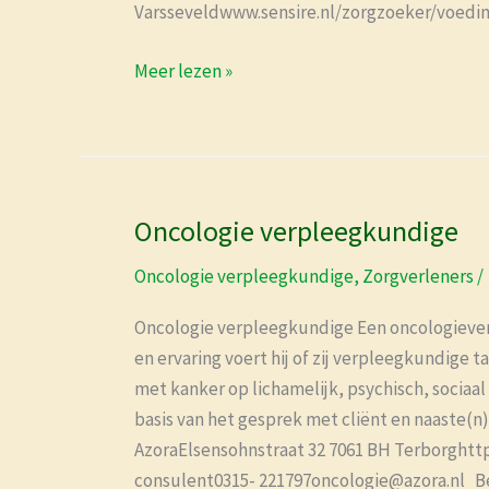
Varsseveldwww.sensire.nl/zorgzoeker/voedin
Meer lezen »
Oncologie verpleegkundige
Oncologie
verpleegkundige
Oncologie verpleegkundige
,
Zorgverleners
/
Oncologie verpleegkundige Een oncologieverp
en ervaring voert hij of zij verpleegkundige 
met kanker op lichamelijk, psychisch, sociaal
basis van het gesprek met cliënt en naaste(n
AzoraElsensohnstraat 32 7061 BH Terborghtt
consulent0315- 221797oncologie@azora.nl B