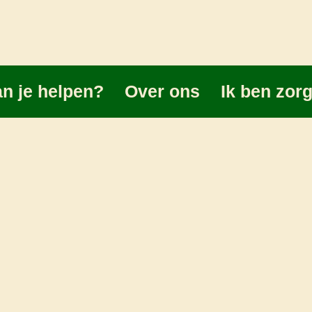
n je helpen?
Over ons
Ik ben zor