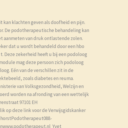
kan klachten geven als doofheid en pijn.
or. De podotherapeutische behandeling kan
et aanmeten van druk ontlastende zolen.
eker dat u wordt behandeld door een hbo
t. Deze zekerheid heeft u bij een podoloog
f module mag deze persoon zich podoloog
g. Eén van de verschillen zit in de
ktebeeld, zoals diabetes en reuma.
isterie van Volksgezondheid, Welzijn en
voerd worden na afronding van een wettelijk
renstraat 97101 EH
 op deze link voor de Verwijsgidskanker
sthorstPodotherapeut088-
genwww.podotherapeut.nl Yvet