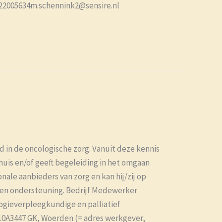
-22005634m.schennink2@sensire.nl
in de oncologische zorg. Vanuit deze kennis
thuis en/of geeft begeleiding in het omgaan
nale aanbieders van zorg en kan hij/zij op
g en ondersteuning. Bedrijf Medewerker
gieverpleegkundige en palliatief
0A3447 GK, Woerden (= adres werkgever,