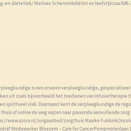
g-en-dietetiek/ Marloes Schenninkdiëtist en leefstijlcoach06
leegkundige is een ervaren verpleegkundige, gespecialiseerd 
taken uit zoals bijvoorbeeld het toedienen van infusietherapie 
 en spiritueel vlak. Daarnaast kent de verpleegkundige de regio
) thuis of online de weg wijzen naar passende aanvullende zor
ps://www.azora.nl/zorgaanbod/zorgthuis Maaike FukkinkOncolo
edrijf Medewerker Bloezem – Care for CancerPompmolenlaan 1