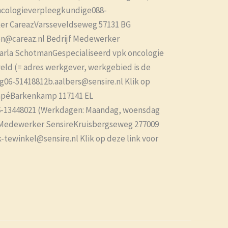
Oncologieverpleegkundige088-
ker CareazVarsseveldseweg 57131 BG
sen@careaz.nl Bedrijf Medewerker
Carla SchotmanGespecialiseerd vpk oncologie
eld (= adres werkgever, werkgebied is de
g06-51418812b.aalbers@sensire.nl Klik op
lompéBarkenkamp 117141 EL
-13448021 (Werkdagen: Maandag, woensdag
jf Medewerker SensireKruisbergseweg 277009
tewinkel@sensire.nl Klik op deze link voor