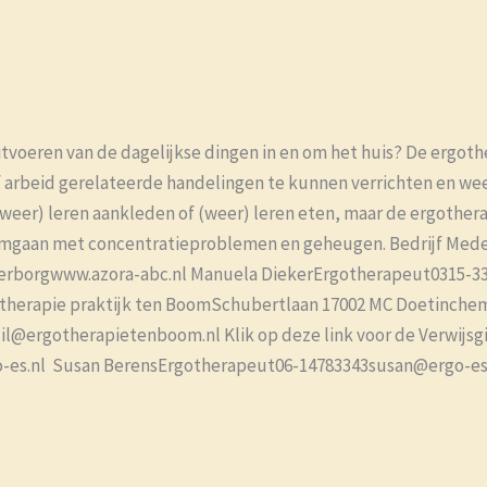
oeren van de dagelijkse dingen in en om het huis? De ergothera
arbeid gerelateerde handelingen te kunnen verrichten en wee
(weer) leren aankleden of (weer) leren eten, maar de ergother
omgaan met concentratieproblemen en geheugen. Bedrijf Mede
rborgwww.azora-abc.nl Manuela DiekerErgotherapeut0315-3382
gotherapie praktijk ten BoomSchubertlaan 17002 MC Doetinch
il@ergotherapietenboom.nl Klik op deze link voor de Verwijs
es.nl Susan Berens​Ergotherapeut06-14783343susan@ergo-es