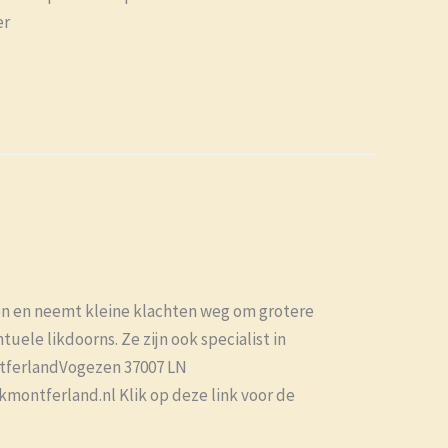
er
n en neemt kleine klachten weg om grotere
ele likdoorns. Ze zijn ook specialist in
ntferlandVogezen 37007 LN
ontferland.nl Klik op deze link voor de