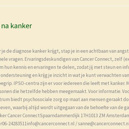
 na kanker
e de diagnose kanker krijgt, stap je in een achtbaan van angst
ionele vragen. Ervaringsdeskundigen van Cancer Connect, zelf (
 om hun kennis en ervaringen te delen, zodat jij met steun en i
ondersteuning en krijg je inzicht in wat je kunt verwachten va
grip. IPSO-centra zijn er voor iedereen die leeft met kanker. M
sonen die hetzelfde hebben meegemaakt. Voor informatie. Voor
trum biedt psychosociale zorg op maat aan mensen geraakt doo
leven, waarbij altijd wordt uitgegaan van de behoefte van de g
werker Cancer ConnectSpaarndammerdijk 17H1013 ZM Amsterdam
06-24283511info@cancerconnect.nl / sanne@cancerconnect.nl 