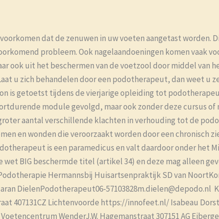
oorkomen dat de zenuwen in uw voeten aangetast worden. Dit 
l voorkomend probleem. Ook nagelaandoeningen komen vaak vo
aar ook uit het beschermen van de voetzool door middel van h
aat u zich behandelen door een podotherapeut, dan weet u z
n is getoetst tijdens de vierjarige opleiding tot podotherapeu
f kortdurende module gevolgd, maar ook zonder deze cursus o
er aantal verschillende klachten in verhouding tot de podoloo
men en wonden die veroorzaakt worden door een chronisch zie
otherapeut is een paramedicus en valt daardoor onder het Min
de wet BIG beschermde titel (artikel 34) en deze mag alleen ge
Podotherapie Hermannsbij Huisartsenpraktijk SD van NoortKo
ran DielenPodotherapeut06-57103828m.dielen@depodo.nl Klik
at 407131CZ Lichtenvoorde https://innofeet.nl/ Isabeau Dor
r Voetencentrum WenderJ.W. Hagemanstraat 307151 AG Eiber