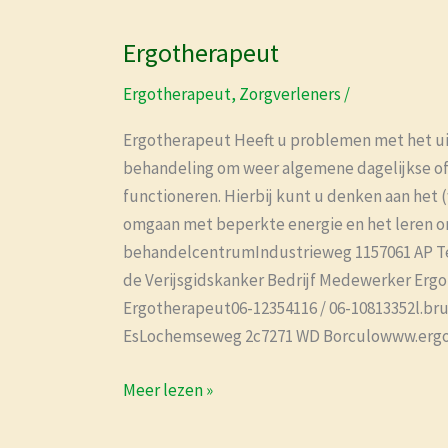
Ergotherapeut
Ergotherapeut
Ergotherapeut
,
Zorgverleners
/
Ergotherapeut Heeft u problemen met het uitv
behandeling om weer algemene dagelijkse of 
functioneren. Hierbij kunt u denken aan het 
omgaan met beperkte energie en het leren 
behandelcentrumIndustrieweg 1157061 AP Te
de Verijsgidskanker Bedrijf Medewerker Er
Ergotherapeut06-12354116 / 06-10813352l.bru
EsLochemseweg 2c7271 WD Borculowww.ergo-
Meer lezen »