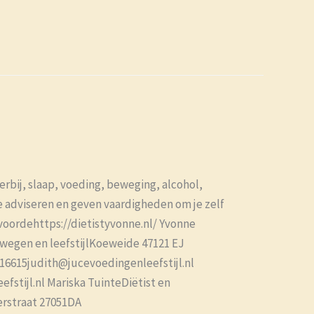
erbij, slaap, voeding, beweging, alcohol,
e adviseren en geven vaardigheden om je zelf
voordehttps://dietistyvonne.nl/ Yvonne
wegen en leefstijlKoeweide 47121 EJ
816615judith@jucevoedingenleefstijl.nl
stijl.nl Mariska TuinteDiëtist en
erstraat 27051DA