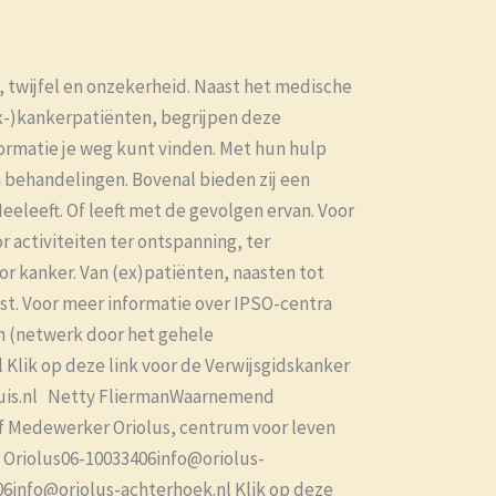
, twijfel en onzekerheid. Naast het medische
ex-)kankerpatiënten, begrijpen deze
nformatie je weg kunt vinden. Met hun hulp
n behandelingen. Bovenal bieden zij een
eeleeft. Of leeft met de gevolgen ervan. Voor
 activiteiten ter ontspanning, ter
r kanker. Van (ex)patiënten, naasten tot
ast. Voor meer informatie over IPSO-centra
 (netwerk door het gehele
Klik op deze link voor de Verwijsgidskanker
huis.nl Netty FliermanWaarnemend
jf Medewerker Oriolus, centrum voor leven
 Oriolus06-10033406info@oriolus-
406info@oriolus-achterhoek.nl Klik op deze