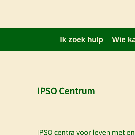
Ga
naar
de
inhoud
Ik zoek hulp
Wie ka
IPSO Centrum
IPSO centra voor leven met en
IPSO