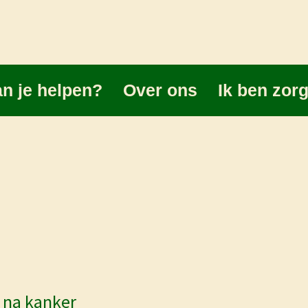
n je helpen?
Over ons
Ik ben zor
 na kanker