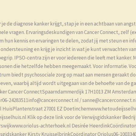
e de diagnose kanker krijgt, stap je in een achtbaan van angst
ionele vragen. Ervaringsdeskundigen van Cancer Connect, zelf (
 om hun kennis en ervaringen te delen, zodat jij met steun en i
ondersteuning en krijg je inzicht in wat je kunt verwachten va
grip. IPSO-centra zijn er voor iedereen die leeft met kanker. M
sonen die hetzelfde hebben meegemaakt. Voor informatie. Voor
trum biedt psychosociale zorg op maat aan mensen geraakt doo
leven, waarbij altijd wordt uitgegaan van de behoefte van de g
werker Cancer ConnectSpaarndammerdijk 17H1013 ZM Amsterdam
06-24283511info@cancerconnect.nl / sanne@cancerconnect.nl 
l HuisPlantenstraat 27001 EZ Doetinchemwww.hetoudeijssel
selhuis.nl Klik op deze link voor de Verwijsgidskanker Bedri
rswijkwww.oriolus-achterhoek.nl Desirée HeerdinkCoördinator
ijsgidskanker Kirsty KruisselbrinkCoördinator Oriolus06-10033