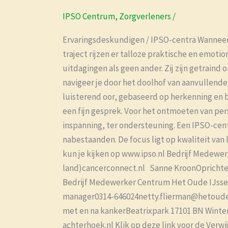
centra
IPSO Centrum
,
Zorgverleners
/
voor
leven
Ervaringsdeskundigen / IPSO-centra Wanneer j
met
traject rijzen er talloze praktische en emot
en
uitdagingen als geen ander. Zij zijn getraind
na
navigeer je door het doolhof van aanvullende 
kanker
luisterend oor, gebaseerd op herkenning en be
een fijn gesprek. Voor het ontmoeten van per
inspanning, ter ondersteuning. Een IPSO-cen
nabestaanden. De focus ligt op kwaliteit van 
kun je kijken op www.ipso.nl Bedrijf Mede
land)cancerconnect.nl Sanne KroonOprichter
Bedrijf Medewerker Centrum Het Oude IJsse
manager0314-646024netty.flierman@hetoudeijs
met en na kankerBeatrixpark 17101 BN Winte
achterhoek.nl Klik op deze link voor de Verw