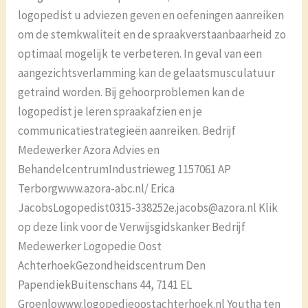
logopedist u adviezen geven en oefeningen aanreiken
om de stemkwaliteit en de spraakverstaanbaarheid zo
optimaal mogelijk te verbeteren. In geval van een
aangezichtsverlamming kan de gelaatsmusculatuur
getraind worden. Bij gehoorproblemen kan de
logopedist je leren spraakafzien en je
communicatiestrategieën aanreiken. Bedrijf
Medewerker Azora Advies en
BehandelcentrumIndustrieweg 1157061 AP
Terborgwww.azora-abc.nl/ Erica
JacobsLogopedist0315-338252e.jacobs@azora.nl Klik
op deze link voor de Verwijsgidskanker Bedrijf
Medewerker Logopedie Oost
AchterhoekGezondheidscentrum Den
PapendiekBuitenschans 44, 7141 EL
Groenlowww.logopedieoostachterhoek.nl Youtha ten