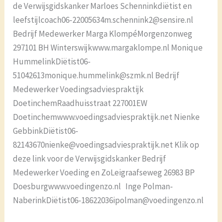
de Verwijsgidskanker Marloes Schenninkdiëtist en
leefstijlcoach06-22005634m.schennink2@sensire.nl
Bedrijf Medewerker Marga KlompéMorgenzonweg
297101 BH Winterswijkwww.margaklompe.nl Monique
HummelinkDiëtist06-
51042613monique.hummelink@szmk.nl Bedrijf
Medewerker Voedingsadviespraktijk
DoetinchemRaadhuisstraat 227001EW
Doetinchemwww.voedingsadviespraktijk.net Nienke
GebbinkDiëtist06-
82143670nienke@voedingsadviespraktijk.net Klik op
deze link voor de Verwijsgidskanker Bedrijf
Medewerker Voeding en ZoLeigraafseweg 26983 BP
Doesburgwww.voedingenzo.nl Inge Polman-
NaberinkDiëtist06-18622036ipolman@voedingenzo.nl