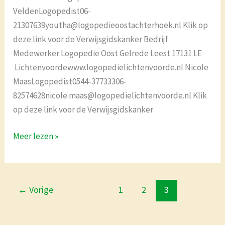
VeldenLogopedist06-
21307639youtha@logopedieoostachterhoek.nl Klik op
deze link voor de Verwijsgidskanker Bedrijf
Medewerker Logopedie Oost Gelrede Leest 17131 LE
Lichtenvoordewww.logopedielichtenvoorde.nl Nicole
MaasLogopedist0544-37733306-
82574628nicole.maas@logopedielichtenvoorde.nl Klik
op deze link voor de Verwijsgidskanker
Meer lezen »
←
Vorige
1
2
3