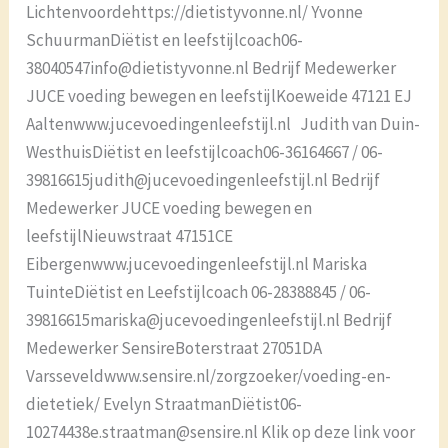
Lichtenvoordehttps://dietistyvonne.nl/ Yvonne
SchuurmanDiëtist en leefstijlcoach06-
38040547info@dietistyvonne.nl Bedrijf Medewerker
JUCE voeding bewegen en leefstijlKoeweide 47121 EJ
Aaltenwww.jucevoedingenleefstijl.nl Judith van Duin-
WesthuisDiëtist en leefstijlcoach06-36164667 / 06-
39816615judith@jucevoedingenleefstijl.nl Bedrijf
Medewerker JUCE voeding bewegen en
leefstijlNieuwstraat 47151CE
Eibergenwww.jucevoedingenleefstijl.nl Mariska
TuinteDiëtist en Leefstijlcoach 06-28388845 / 06-
39816615mariska@jucevoedingenleefstijl.nl Bedrijf
Medewerker SensireBoterstraat 27051DA
Varsseveldwww.sensire.nl/zorgzoeker/voeding-en-
dietetiek/ Evelyn StraatmanDiëtist06-
10274438e.straatman@sensire.nl Klik op deze link voor