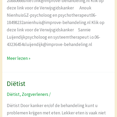
20880666snlettink@improve-behandeling.nl Klik op
deze link voor de Verwijsgidskanker Anouk
NienhuisGZ-psycholoog en psychotherapeut06-
18498232anienhuis@improve-behandeling.nl Klik op
deze link voor de Verwijsgidskanker Sannie
Luijendijkpsycholoog en systeemtherapeut i.o.06-
43236454sluijendijk@improve-behandeling.nl
Meer lezen »
Diëtist
Diëtist
Diëtist
,
Zorgverleners
/
Diëtist Door kanker en/of de behandeling kunt u
problemen krijgen met eten. Lekker eten is vaak niet